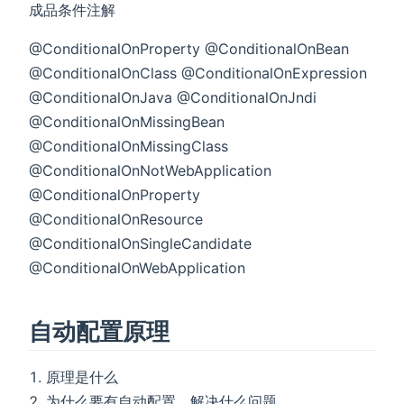
成品条件注解
@ConditionalOnProperty @ConditionalOnBean
@ConditionalOnClass @ConditionalOnExpression
@ConditionalOnJava @ConditionalOnJndi
@ConditionalOnMissingBean
@ConditionalOnMissingClass
@ConditionalOnNotWebApplication
@ConditionalOnProperty
@ConditionalOnResource
@ConditionalOnSingleCandidate
@ConditionalOnWebApplication
自动配置原理
原理是什么
为什么要有自动配置，解决什么问题